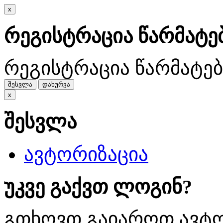
x
რეგისტრაცია წარმატ
რეგისტრაცია წარმატე
შესვლა
დახურვა
x
შესვლა
ავტორიზაცია
უკვე გაქვთ ლოგინ?
გთხოვთ გაიაროთ ავტო