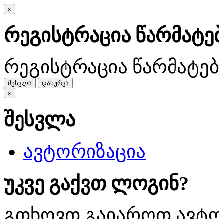
x
რეგისტრაცია წარმატ
რეგისტრაცია წარმატე
შესვლა
დახურვა
x
შესვლა
ავტორიზაცია
უკვე გაქვთ ლოგინ?
გთხოვთ გაიაროთ ავტო