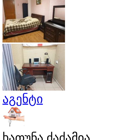
აგენტი
ხათუნა ძაძამია