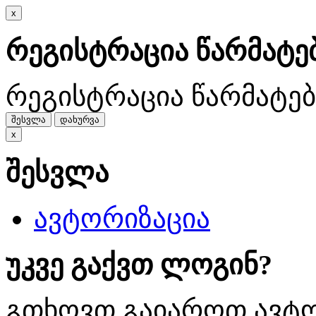
x
რეგისტრაცია წარმატ
რეგისტრაცია წარმატე
შესვლა
დახურვა
x
შესვლა
ავტორიზაცია
უკვე გაქვთ ლოგინ?
გთხოვთ გაიაროთ ავტო