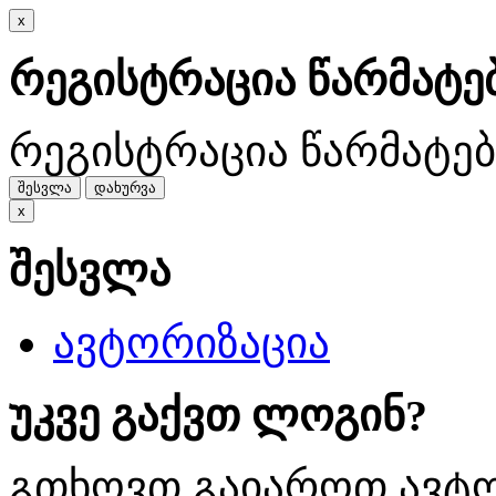
x
რეგისტრაცია წარმატ
რეგისტრაცია წარმატე
შესვლა
დახურვა
x
შესვლა
ავტორიზაცია
უკვე გაქვთ ლოგინ?
გთხოვთ გაიაროთ ავტო