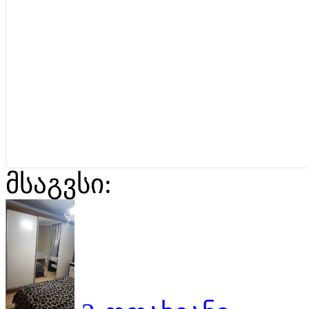
მსაგვსი: