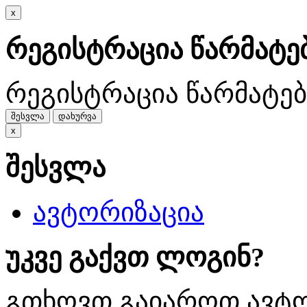
x
რეგისტრაცია წარმატ
რეგისტრაცია წარმატე
შესვლა
დახურვა
x
შესვლა
ავტორიზაცია
უკვე გაქვთ ლოგინ?
გთხოვთ გაიაროთ ავტო