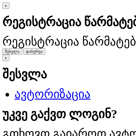
x
რეგისტრაცია წარმატ
რეგისტრაცია წარმატე
შესვლა
დახურვა
x
შესვლა
ავტორიზაცია
უკვე გაქვთ ლოგინ?
გთხოვთ გაიაროთ ავტო