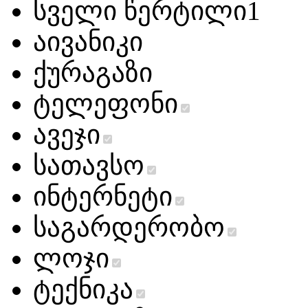
სველი წერტილი
1
აივანი
კი
ქურა
გაზი
ტელეფონი
ავეჯი
სათავსო
ინტერნეტი
საგარდერობო
ლოჯი
ტექნიკა