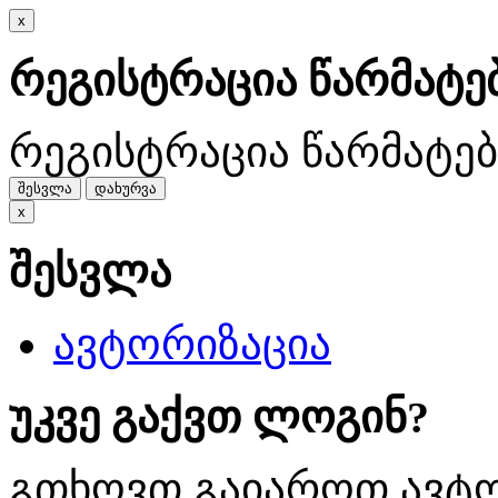
x
რეგისტრაცია წარმატ
რეგისტრაცია წარმატე
შესვლა
დახურვა
x
შესვლა
ავტორიზაცია
უკვე გაქვთ ლოგინ?
გთხოვთ გაიაროთ ავტო