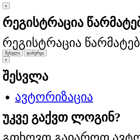
x
რეგისტრაცია წარმატ
რეგისტრაცია წარმატე
შესვლა
დახურვა
x
შესვლა
ავტორიზაცია
უკვე გაქვთ ლოგინ?
გთხოვთ გაიაროთ ავტო