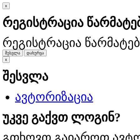
x
რეგისტრაცია წარმატ
რეგისტრაცია წარმატე
შესვლა
დახურვა
x
შესვლა
ავტორიზაცია
უკვე გაქვთ ლოგინ?
გთხოვთ გაიაროთ ავტო